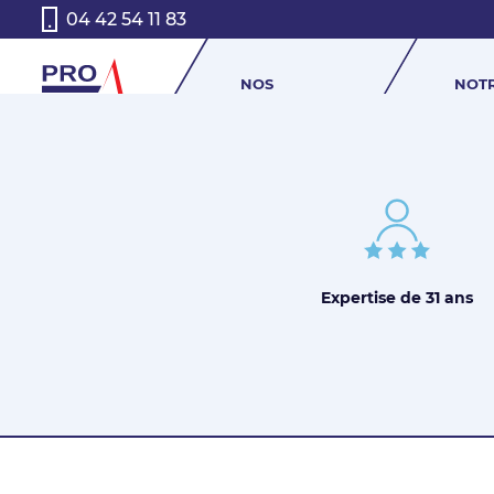
04 42 54 11 83
NOS
NOT
PRODUITS
HIST
Delphine à posté 0 posts
Expertise de
31 ans