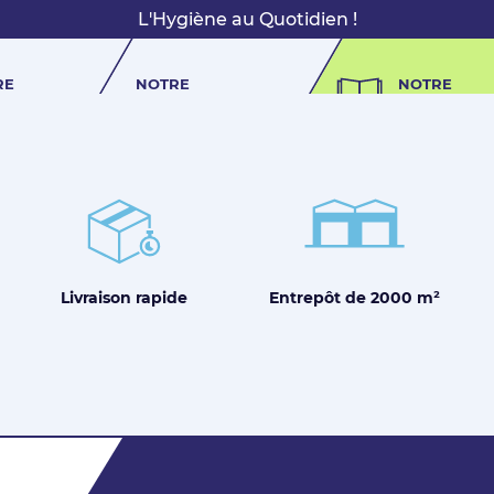
L'Hygiène au Quotidien !
RE
NOTRE
NOTRE
OIRE
DOCUMENTATION
CATALOGUE
Entrepôt de
2000 m²
Livraison
rapide
Pas encore Membre ?
Créer un compte