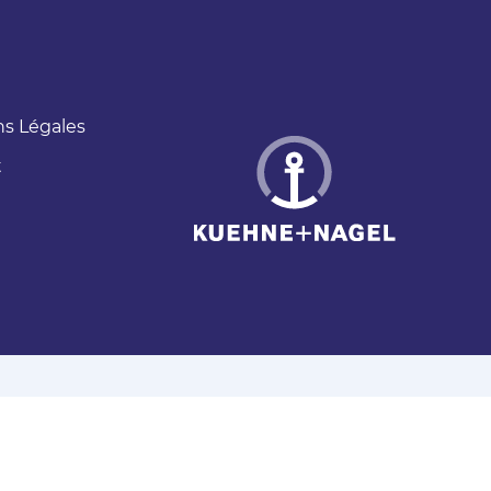
s Légales
t