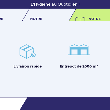
L'Hygiène au Quotidien !
RE
NOTRE
NOTRE
OIRE
DOCUMENTATION
CATALOGUE
Entrepôt de
2000 m²
Livraison
rapide
Pas encore Membre ?
Créer un compte