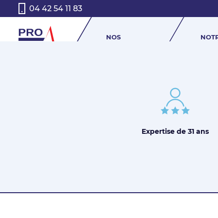
04 42 54 11 83
NOS
NOT
PRODUITS
HIST
ITEP LA SARRIETTE à posté 0 posts
Expertise de
31 ans