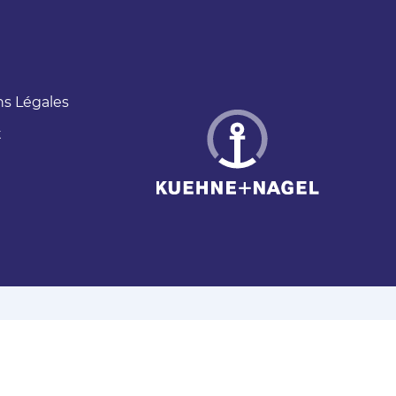
s Légales
t