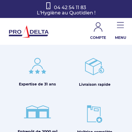
04 42 54 11 83
L'Hygiène au Quotidien !
COMPTE
MENU
Obadia à posté 0 posts
Expertise de
31 ans
Livraison
rapide
Entrepôt de
2000 m²
Maîtrise
complète