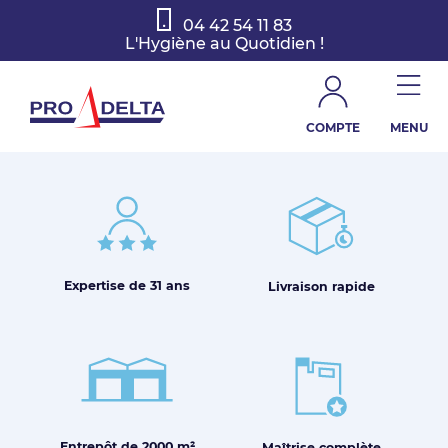
04 42 54 11 83
L'Hygiène au Quotidien !
COMPTE
MENU
PY à posté 0 posts
Expertise de
31 ans
Livraison
rapide
Entrepôt de
2000 m²
Maîtrise
complète