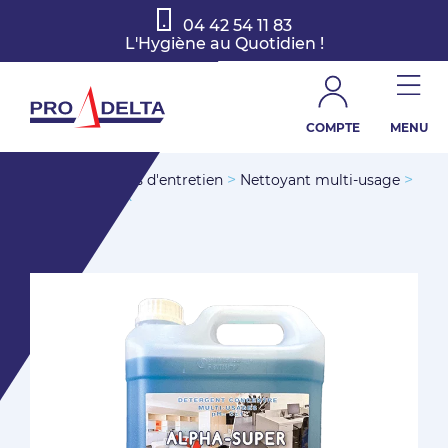
04 42 54 11 83
L'Hygiène au Quotidien !
COMPTE
MENU
>
>
>
Accueil
Produits d'entretien
Nettoyant multi-usage
ALPHA-SUPER