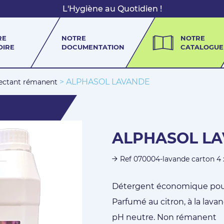
L'Hygiène au Quotidien !
RE
NOTRE
NOTRE
OIRE
DOCUMENTATION
CATALOGUE
> ALPHASOL LAVANDE
fectant rémanent
ALPHASOL L
Ref 070004-lavande carton 4 
Détergent économique pour 
Parfumé au citron, à la lava
pH neutre. Non rémanent