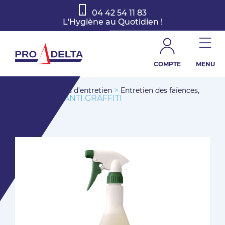
04 42 54 11 83
L'Hygiène au Quotidien !
COMPTE
MENU
>
>
Accueil
Produits d'entretien
Entretien des faïences,
> ANTI GRAFFITI
surface vitrée