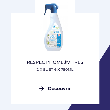
RESPECT’HOME®VITRES
2 X 5L ET 6 X 750ML
Découvrir