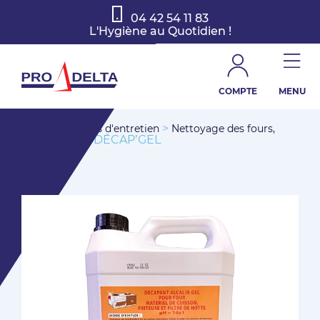
04 42 54 11 83
L'Hygiène au Quotidien !
COMPTE
MENU
>
>
Accueil
Produits d'entretien
Nettoyage des fours,
> DÉCAP’GEL
friteuses, javel