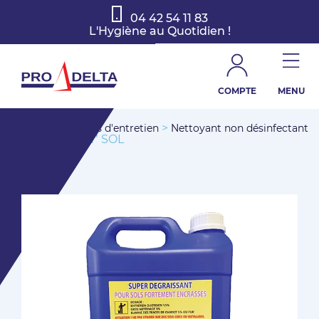
04 42 54 11 83
L'Hygiène au Quotidien !
COMPTE
MENU
>
>
Accueil
Produits d'entretien
Nettoyant non désinfectant
> NET’ SOL
rémanent