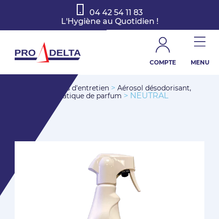
04 42 54 11 83
L'Hygiène au Quotidien !
COMPTE
MENU
>
>
Accueil
Produits d'entretien
Aérosol désodorisant,
> NEUTRAL
diffuseur automatique de parfum
AMBIANCE