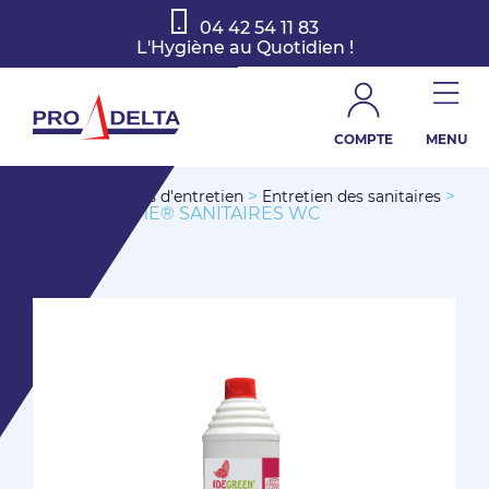
04 42 54 11 83
L'Hygiène au Quotidien !
COMPTE
MENU
>
>
>
Accueil
Produits d'entretien
Entretien des sanitaires
RESPECT’HOME® SANITAIRES WC