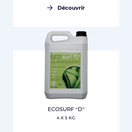
Découvrir
ECOSURF “D”
4 X 5 KG