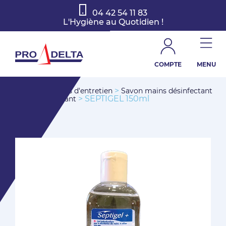
04 42 54 11 83
L'Hygiène au Quotidien !
COMPTE
MENU
>
>
Accueil
Produits d'entretien
Savon mains désinfectant
> SEPTIGEL 150ml
et non désinfectant