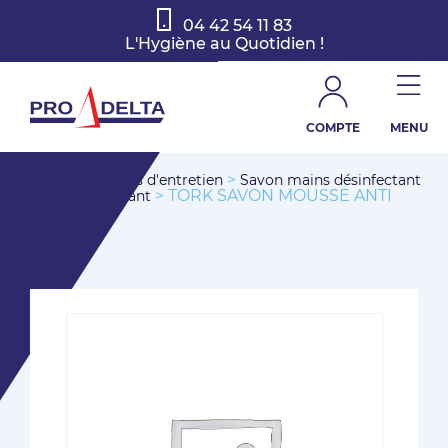
04 42 54 11 83
L'Hygiène au Quotidien !
COMPTE
MENU
>
>
Accueil
Produits d'entretien
Savon mains désinfectant
> TORK SAVON MOUSSE ANTI
et non désinfectant
MICROBIEN