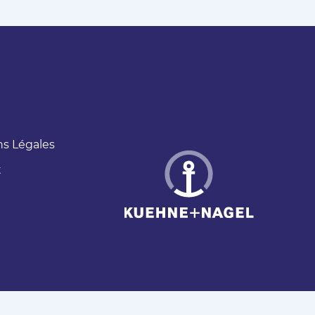
s Légales
t