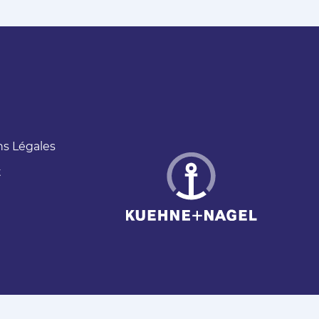
s Légales
t