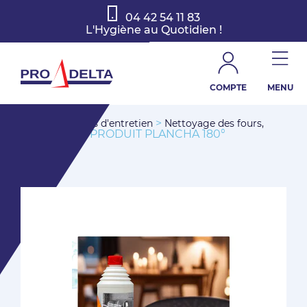
04 42 54 11 83
L'Hygiène au Quotidien !
COMPTE
MENU
>
>
Accueil
Produits d'entretien
Nettoyage des fours,
> PRODUIT PLANCHA 180°
friteuses, javel