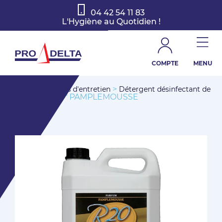
04 42 54 11 83
L'Hygiène au Quotidien !
COMPTE
MENU
>
>
Accueil
Produits d'entretien
Détergent désinfectant de
> R ”20“ PAMPLEMOUSSE
surfaces