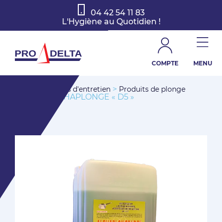
04 42 54 11 83
L'Hygiène au Quotidien !
COMPTE
MENU
>
>
Accueil
Produits d'entretien
Produits de plonge
> ALPHAPLONGE « D5 »
manuelle